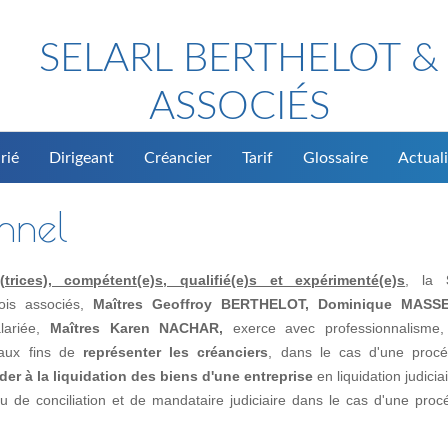
SELARL BERTHELOT &
ASSOCIÉS
rié
Dirigeant
Créancier
Tarif
Glossaire
Actuali
onnel
rices), compétent(e)s, qualifié(e)s et expérimenté(e)s
, la
rois associés,
Maîtres Geoffroy BERTHELOT, Dominique MASS
alariée,
Maîtres Karen NACHAR,
exerce avec professionnalisme, 
, aux fins de
représenter les créanciers
, dans le cas d'une proc
der à la liquidation des biens d'une entreprise
en liquidation judicia
de conciliation et de mandataire judiciaire dans le cas d'une proc