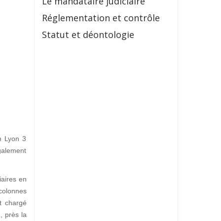
Le mandataire judiciaire
Réglementation et contrôle
Statut et déontologie
in Lyon 3
galement
iaires en
 colonnes
t chargé
I
, près la