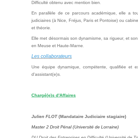
Difficulté obtenu avec mention bien.
En parallèle de ce parcours académique, elle a tou
judiciaires (à Nice, Fréjus, Paris et Pontoise) ou cabi
et théorie.
Elle met désormais son dynamisme, sa rigueur, et son 
en Meuse et Haute-Marne.
Les collaborateurs
Une équipe dynamique, compétente, qualifiée et e
d'assistant(e)s.
Chargé(e)s d'Affaires
Julien FLOT
(Mandataire Judiciaire stagiaire)
Master 2 Droit Pénal (Université de Lorraine)
DU Droit des Entreprises en Difficulté (Université de T