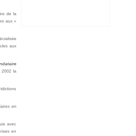
ire de la
ées aux «
écialisée
icles aux
ndataire
s 2002 la
dictions
iaires en
quis avec
prises en