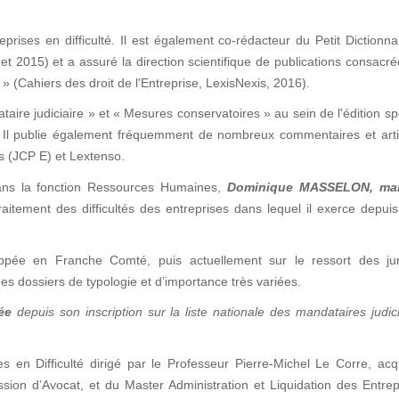
prises en difficulté. Il est également co-rédacteur du Petit Dictionna
et 2015) et a assuré la direction scientifique de publications consacr
» (Cahiers des droit de l'Entreprise, LexisNexis, 2016).
taire judiciaire » et « Mesures conservatoires » au sein de l'édition sp
 ». Il publie également fréquemment de nombreux commentaires et art
is (JCP E) et Lextenso.
ans la fonction Ressources Humaines,
Dominique MASSELON
, ma
aitement des difficultés des entreprises dans lequel il exerce depui
pée en Franche Comté, puis actuellement sur le ressort des juri
es dossiers de typologie et d’importance très variées.
ée
depuis son inscription sur la liste nationale des mandataires judic
es en Difficulté dirigé par le Professeur Pierre-Michel Le Corre, ac
ession d’Avocat, et du Master Administration et Liquidation des Entre