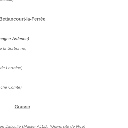
Bettancourt-la-Ferrée
ampagne-Ardenne)
de la Sorbonne)
 de Lorraine)
anche Comté)
Grasse
en Difficulté (Master ALED) (Université de Nice)