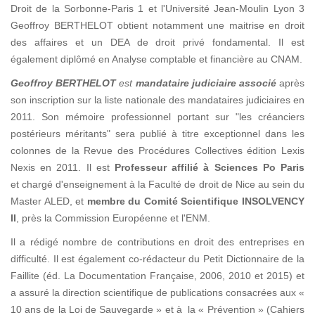
Droit de la Sorbonne-Paris 1 et l'Université Jean-Moulin Lyon 3
Geoffroy BERTHELOT obtient notamment une maitrise en droit
des affaires et un DEA de droit privé fondamental. Il est
également diplômé en Analyse comptable et financière au CNAM.
Geoffroy BERTHELOT
est
mandataire judiciaire associé
après
son inscription sur la liste nationale des mandataires judiciaires en
2011. Son mémoire professionnel portant sur "les créanciers
postérieurs méritants" sera publié à titre exceptionnel dans les
colonnes de la Revue des Procédures Collectives édition Lexis
Nexis en 2011. Il est
Professeur affilié à Sciences Po Paris
et chargé d'enseignement à la Faculté de droit de Nice au sein du
Master ALED, et
membre du Comité Scientifique INSOLVENCY
II
, près la Commission Européenne et l'ENM.
Il a rédigé nombre de contributions en droit des entreprises en
difficulté. Il est également co-rédacteur du Petit Dictionnaire de la
Faillite (éd. La Documentation Française, 2006, 2010 et 2015) et
a assuré la direction scientifique de publications consacrées aux «
10 ans de la Loi de Sauvegarde » et à la « Prévention » (Cahiers