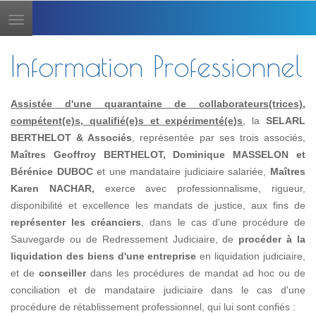
Toggle
navigation
Information Professionnel
Assistée d'une quarantaine de collaborateurs(trices),
compétent(e)s, qualifié(e)s et expérimenté(e)s
, la
SELARL
BERTHELOT & Associés
, représentée par ses trois associés,
Maîtres Geoffroy BERTHELOT, Dominique MASSELON et
Bérénice DUBOC
et une mandataire judiciaire salariée,
Maîtres
Karen NACHAR,
exerce avec professionnalisme, rigueur,
disponibilité et excellence les mandats de justice, aux fins de
représenter les créanciers
, dans le cas d'une procédure de
Sauvegarde ou de Redressement Judiciaire, de
procéder à la
liquidation des biens d'une entreprise
en liquidation judiciaire,
et de
conseiller
dans les procédures de mandat ad hoc ou de
conciliation et de mandataire judiciaire dans le cas d'une
procédure de rétablissement professionnel, qui lui sont confiés :