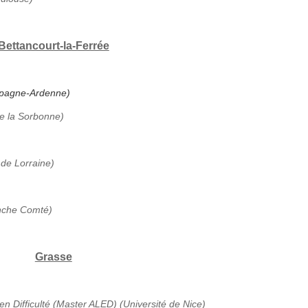
Bettancourt-la-Ferrée
ampagne-Ardenne)
de la Sorbonne)
 de Lorraine)
anche Comté)
Grasse
en Difficulté (Master ALED) (Université de Nice)