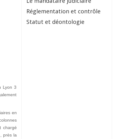
Le mandataire judiciaire
Réglementation et contrôle
Statut et déontologie
in Lyon 3
galement
iaires en
 colonnes
t chargé
I
, près la