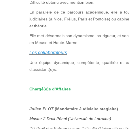
Difficulté obtenu avec mention bien.
En parallèle de ce parcours académique, elle a tou
judiciaires (à Nice, Fréjus, Paris et Pontoise) ou cabi
et théorie.
Elle met désormais son dynamisme, sa rigueur, et son 
en Meuse et Haute-Marne.
Les collaborateurs
Une équipe dynamique, compétente, qualifiée et e
d'assistant(e)s.
Chargé(e)s d'Affaires
Julien FLOT
(Mandataire Judiciaire stagiaire)
Master 2 Droit Pénal (Université de Lorraine)
DU Droit des Entreprises en Difficulté (Université de T