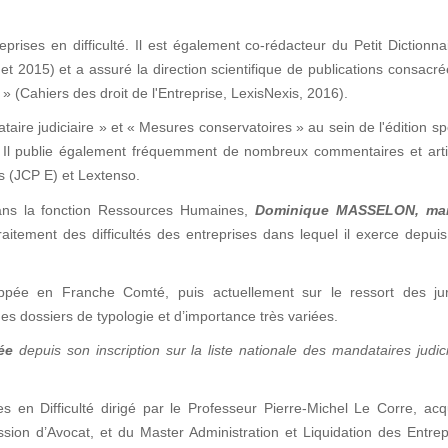
prises en difficulté. Il est également co-rédacteur du Petit Dictionna
et 2015) et a assuré la direction scientifique de publications consacr
» (Cahiers des droit de l'Entreprise, LexisNexis, 2016).
taire judiciaire » et « Mesures conservatoires » au sein de l'édition sp
 ». Il publie également fréquemment de nombreux commentaires et art
is (JCP E) et Lextenso.
ans la fonction Ressources Humaines,
Dominique MASSELON
, ma
aitement des difficultés des entreprises dans lequel il exerce depui
pée en Franche Comté, puis actuellement sur le ressort des juri
es dossiers de typologie et d’importance très variées.
ée
depuis son inscription sur la liste nationale des mandataires judic
es en Difficulté dirigé par le Professeur Pierre-Michel Le Corre, ac
ession d’Avocat, et du Master Administration et Liquidation des Entre