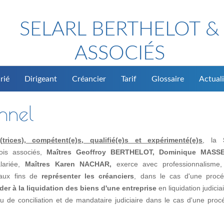
SELARL BERTHELOT &
ASSOCIÉS
rié
Dirigeant
Créancier
Tarif
Glossaire
Actuali
onnel
rices), compétent(e)s, qualifié(e)s et expérimenté(e)s
, la
rois associés,
Maîtres Geoffroy BERTHELOT, Dominique MASS
alariée,
Maîtres Karen NACHAR,
exerce avec professionnalisme, 
, aux fins de
représenter les créanciers
, dans le cas d'une proc
der à la liquidation des biens d'une entreprise
en liquidation judicia
de conciliation et de mandataire judiciaire dans le cas d'une proc