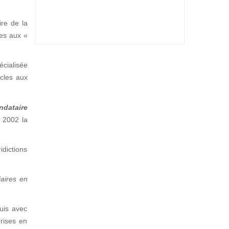
ire de la
ées aux «
écialisée
icles aux
ndataire
s 2002 la
dictions
iaires en
quis avec
prises en