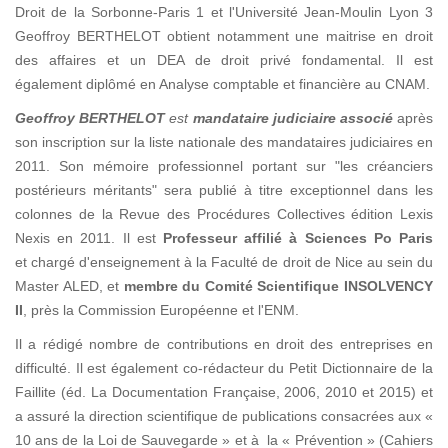
Droit de la Sorbonne-Paris 1 et l'Université Jean-Moulin Lyon 3
Geoffroy BERTHELOT obtient notamment une maitrise en droit
des affaires et un DEA de droit privé fondamental. Il est
également diplômé en Analyse comptable et financière au CNAM.
Geoffroy BERTHELOT
est
mandataire judiciaire associé
après
son inscription sur la liste nationale des mandataires judiciaires en
2011. Son mémoire professionnel portant sur "les créanciers
postérieurs méritants" sera publié à titre exceptionnel dans les
colonnes de la Revue des Procédures Collectives édition Lexis
Nexis en 2011. Il est
Professeur affilié à Sciences Po Paris
et chargé d'enseignement à la Faculté de droit de Nice au sein du
Master ALED, et
membre du Comité Scientifique INSOLVENCY
II
, près la Commission Européenne et l'ENM.
Il a rédigé nombre de contributions en droit des entreprises en
difficulté. Il est également co-rédacteur du Petit Dictionnaire de la
Faillite (éd. La Documentation Française, 2006, 2010 et 2015) et
a assuré la direction scientifique de publications consacrées aux «
10 ans de la Loi de Sauvegarde » et à la « Prévention » (Cahiers