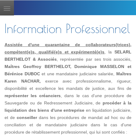
Toggle
navigation
Information Professionnel
Assistée d'une quarantaine de collaborateurs(trices),
compétent(e)s, qualifié(e)s et expérimenté(e)s
, la
SELARL
BERTHELOT & Associés
, représentée par ses trois associés,
Maîtres Geoffroy BERTHELOT, Dominique MASSELON et
Bérénice DUBOC
et une mandataire judiciaire salariée,
Maîtres
Karen NACHAR,
exerce avec professionnalisme, rigueur,
disponibilité et excellence les mandats de justice, aux fins de
représenter les créanciers
, dans le cas d'une procédure de
Sauvegarde ou de Redressement Judiciaire, de
procéder à la
liquidation des biens d'une entreprise
en liquidation judiciaire,
et de
conseiller
dans les procédures de mandat ad hoc ou de
conciliation et de mandataire judiciaire dans le cas d'une
procédure de rétablissement professionnel, qui lui sont confiés :