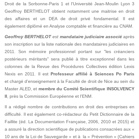
Droit de la Sorbonne-Paris 1 et l'Université Jean-Moulin Lyon 3
Geoffroy BERTHELOT obtient notamment une maitrise en droit
des affaires et un DEA de droit privé fondamental. Il est
également diplômé en Analyse comptable et financière au CNAM.
Geoffroy BERTHELOT
est
mandataire judiciaire associé
après
son inscription sur la liste nationale des mandataires judiciaires en
2011. Son mémoire professionnel portant sur "les créanciers
postérieurs méritants" sera publié à titre exceptionnel dans les
colonnes de la Revue des Procédures Collectives édition Lexis
Nexis en 2011. Il est
Professeur affilié à Sciences Po Paris
et chargé d'enseignement à la Faculté de droit de Nice au sein du
Master ALED, et
membre du Comité Scientifique INSOLVENCY
II
, près la Commission Européenne et l'ENM.
Il a rédigé nombre de contributions en droit des entreprises en
difficulté. Il est également co-rédacteur du Petit Dictionnaire de la
Faillite (éd. La Documentation Française, 2006, 2010 et 2015) et
a assuré la direction scientifique de publications consacrées aux «
10 ans de la Loi de Sauvegarde » et à la « Prévention » (Cahiers