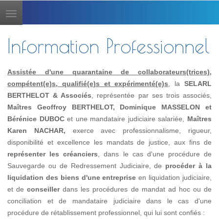
Toggle
navigation
Information Professionnel
Assistée d'une quarantaine de collaborateurs(trices),
compétent(e)s, qualifié(e)s et expérimenté(e)s
, la
SELARL
BERTHELOT & Associés
, représentée par ses trois associés,
Maîtres Geoffroy BERTHELOT, Dominique MASSELON et
Bérénice DUBOC
et une mandataire judiciaire salariée,
Maîtres
Karen NACHAR,
exerce avec professionnalisme, rigueur,
disponibilité et excellence les mandats de justice, aux fins de
représenter les créanciers
, dans le cas d'une procédure de
Sauvegarde ou de Redressement Judiciaire, de
procéder à la
liquidation des biens d'une entreprise
en liquidation judiciaire,
et de
conseiller
dans les procédures de mandat ad hoc ou de
conciliation et de mandataire judiciaire dans le cas d'une
procédure de rétablissement professionnel, qui lui sont confiés :