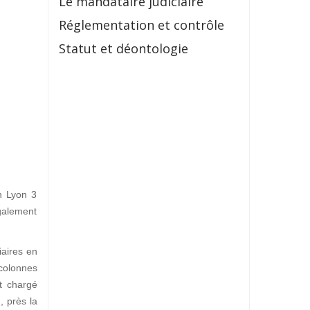
Le mandataire judiciaire
Réglementation et contrôle
Statut et déontologie
in Lyon 3
galement
iaires en
 colonnes
t chargé
I
, près la