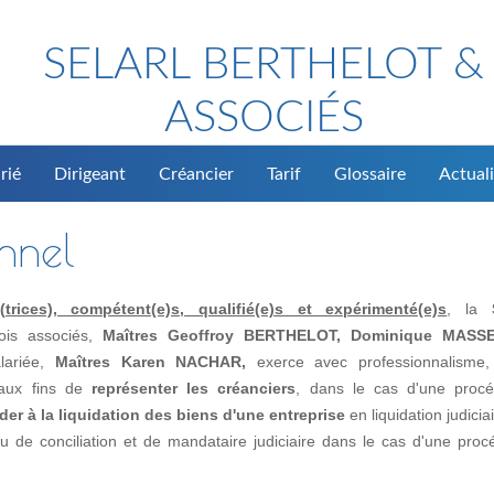
SELARL BERTHELOT &
ASSOCIÉS
rié
Dirigeant
Créancier
Tarif
Glossaire
Actuali
onnel
rices), compétent(e)s, qualifié(e)s et expérimenté(e)s
, la
rois associés,
Maîtres Geoffroy BERTHELOT, Dominique MASS
alariée,
Maîtres Karen NACHAR,
exerce avec professionnalisme, 
, aux fins de
représenter les créanciers
, dans le cas d'une proc
der à la liquidation des biens d'une entreprise
en liquidation judicia
de conciliation et de mandataire judiciaire dans le cas d'une proc