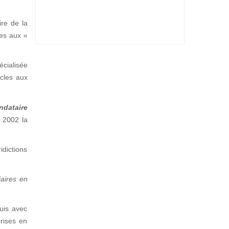
ire de la
ées aux «
écialisée
icles aux
ndataire
s 2002 la
dictions
iaires en
quis avec
prises en