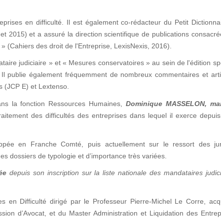
prises en difficulté. Il est également co-rédacteur du Petit Dictionna
et 2015) et a assuré la direction scientifique de publications consacr
» (Cahiers des droit de l'Entreprise, LexisNexis, 2016).
taire judiciaire » et « Mesures conservatoires » au sein de l'édition sp
 ». Il publie également fréquemment de nombreux commentaires et art
is (JCP E) et Lextenso.
ans la fonction Ressources Humaines,
Dominique MASSELON
, ma
aitement des difficultés des entreprises dans lequel il exerce depui
pée en Franche Comté, puis actuellement sur le ressort des juri
es dossiers de typologie et d’importance très variées.
ée
depuis son inscription sur la liste nationale des mandataires judic
es en Difficulté dirigé par le Professeur Pierre-Michel Le Corre, ac
ession d’Avocat, et du Master Administration et Liquidation des Entre