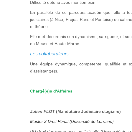
Difficulté obtenu avec mention bien.
En parallèle de ce parcours académique, elle a tou
judiciaires (à Nice, Fréjus, Paris et Pontoise) ou cabi
et théorie.
Elle met désormais son dynamisme, sa rigueur, et son 
en Meuse et Haute-Marne.
Les collaborateurs
Une équipe dynamique, compétente, qualifiée et e
d'assistant(e)s.
Chargé(e)s d'Affaires
Julien FLOT
(Mandataire Judiciaire stagiaire)
Master 2 Droit Pénal (Université de Lorraine)
DU Droit des Entreprises en Difficulté (Université de T