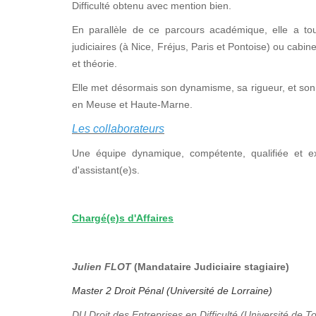
Difficulté obtenu avec mention bien.
En parallèle de ce parcours académique, elle a tou
judiciaires (à Nice, Fréjus, Paris et Pontoise) ou cabi
et théorie.
Elle met désormais son dynamisme, sa rigueur, et son 
en Meuse et Haute-Marne.
Les collaborateurs
Une équipe dynamique, compétente, qualifiée et e
d'assistant(e)s.
Chargé(e)s d'Affaires
Julien FLOT
(Mandataire Judiciaire stagiaire)
Master 2 Droit Pénal (Université de Lorraine)
DU Droit des Entreprises en Difficulté (Université de T