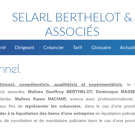
SELARL BERTHELOT &
ASSOCIÉS
rié
Dirigeant
Créancier
Tarif
Glossaire
Actuali
onnel
rices), compétent(e)s, qualifié(e)s et expérimenté(e)s
, la
rois associés,
Maîtres Geoffroy BERTHELOT, Dominique MASS
alariée,
Maîtres Karen NACHAR,
exerce avec professionnalisme, 
, aux fins de
représenter les créanciers
, dans le cas d'une proc
der à la liquidation des biens d'une entreprise
en liquidation judicia
de conciliation et de mandataire judiciaire dans le cas d'une proc