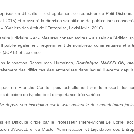
prises en difficulté. Il est également co-rédacteur du Petit Dictionna
et 2015) et a assuré la direction scientifique de publications consacr
» (Cahiers des droit de l'Entreprise, LexisNexis, 2016).
taire judiciaire » et « Mesures conservatoires » au sein de l'édition sp
 ». Il publie également fréquemment de nombreux commentaires et art
is (JCP E) et Lextenso.
ans la fonction Ressources Humaines,
Dominique MASSELON
, ma
aitement des difficultés des entreprises dans lequel il exerce depui
pée en Franche Comté, puis actuellement sur le ressort des juri
es dossiers de typologie et d’importance très variées.
ée
depuis son inscription sur la liste nationale des mandataires judic
es en Difficulté dirigé par le Professeur Pierre-Michel Le Corre, ac
ession d’Avocat, et du Master Administration et Liquidation des Entre