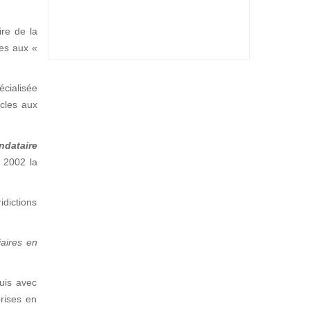
ire de la
ées aux «
écialisée
icles aux
ndataire
s 2002 la
dictions
iaires en
quis avec
prises en