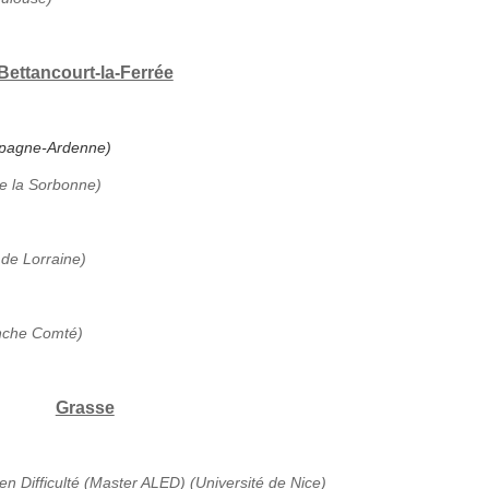
Bettancourt-la-Ferrée
ampagne-Ardenne)
de la Sorbonne)
 de Lorraine)
anche Comté)
Grasse
en Difficulté (Master ALED) (Université de Nice)