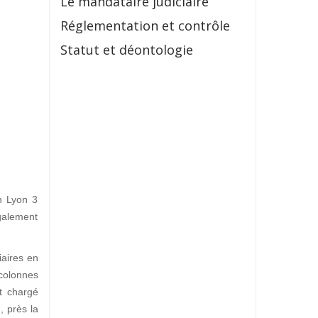
Le mandataire judiciaire
Réglementation et contrôle
Statut et déontologie
in Lyon 3
galement
iaires en
 colonnes
t chargé
I
, près la