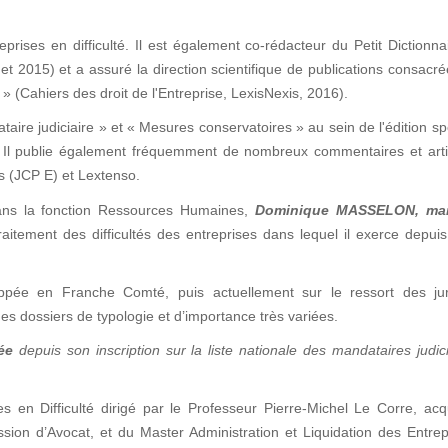
prises en difficulté. Il est également co-rédacteur du Petit Dictionna
et 2015) et a assuré la direction scientifique de publications consacr
» (Cahiers des droit de l'Entreprise, LexisNexis, 2016).
taire judiciaire » et « Mesures conservatoires » au sein de l'édition sp
 ». Il publie également fréquemment de nombreux commentaires et art
is (JCP E) et Lextenso.
ans la fonction Ressources Humaines,
Dominique MASSELON
, ma
aitement des difficultés des entreprises dans lequel il exerce depui
pée en Franche Comté, puis actuellement sur le ressort des juri
es dossiers de typologie et d’importance très variées.
ée
depuis son inscription sur la liste nationale des mandataires judic
es en Difficulté dirigé par le Professeur Pierre-Michel Le Corre, ac
ession d’Avocat, et du Master Administration et Liquidation des Entre