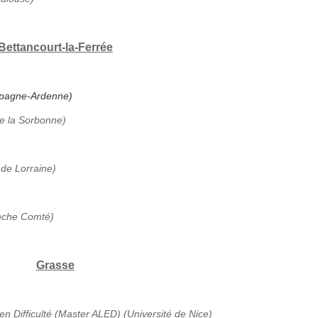
Bettancourt-la-Ferrée
ampagne-Ardenne)
de la Sorbonne)
 de Lorraine)
anche Comté)
Grasse
en Difficulté (Master ALED) (Université de Nice)