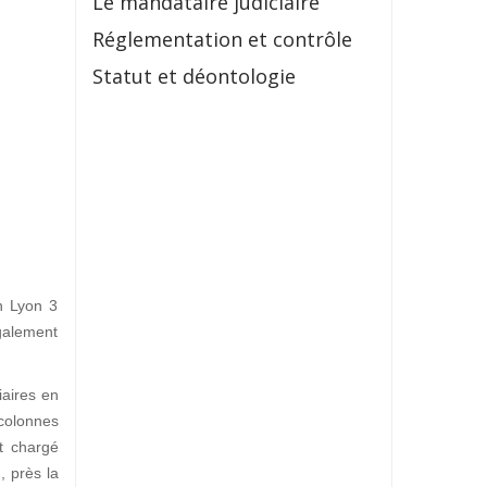
Le mandataire judiciaire
Réglementation et contrôle
Statut et déontologie
in Lyon 3
galement
iaires en
 colonnes
t chargé
I
, près la