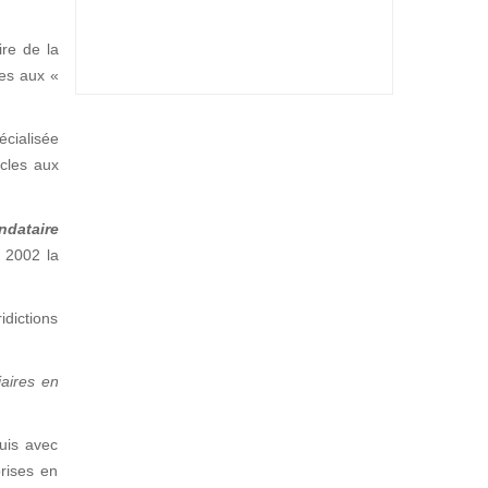
ire de la
ées aux «
écialisée
icles aux
ndataire
s 2002 la
dictions
iaires en
quis avec
prises en