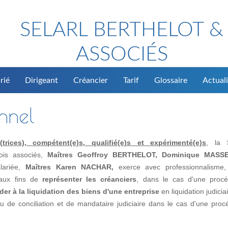
SELARL BERTHELOT &
ASSOCIÉS
rié
Dirigeant
Créancier
Tarif
Glossaire
Actuali
onnel
rices), compétent(e)s, qualifié(e)s et expérimenté(e)s
, la
rois associés,
Maîtres Geoffroy BERTHELOT, Dominique MASS
alariée,
Maîtres Karen NACHAR,
exerce avec professionnalisme, 
, aux fins de
représenter les créanciers
, dans le cas d'une proc
der à la liquidation des biens d'une entreprise
en liquidation judicia
de conciliation et de mandataire judiciaire dans le cas d'une proc