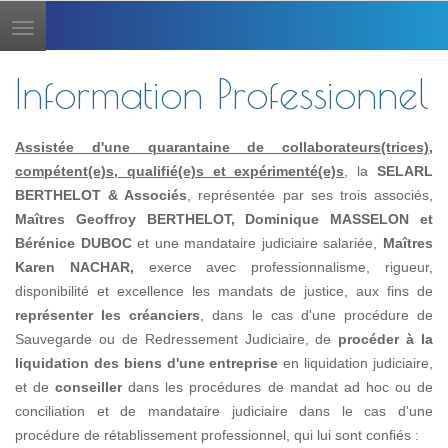
Toggle
navigation
Information Professionnel
Assistée d'une quarantaine de collaborateurs(trices),
compétent(e)s, qualifié(e)s et expérimenté(e)s
, la
SELARL
BERTHELOT & Associés
, représentée par ses trois associés,
Maîtres Geoffroy BERTHELOT, Dominique MASSELON et
Bérénice DUBOC
et une mandataire judiciaire salariée,
Maîtres
Karen NACHAR,
exerce avec professionnalisme, rigueur,
disponibilité et excellence les mandats de justice, aux fins de
représenter les créanciers
, dans le cas d'une procédure de
Sauvegarde ou de Redressement Judiciaire, de
procéder à la
liquidation des biens d'une entreprise
en liquidation judiciaire,
et de
conseiller
dans les procédures de mandat ad hoc ou de
conciliation et de mandataire judiciaire dans le cas d'une
procédure de rétablissement professionnel, qui lui sont confiés :