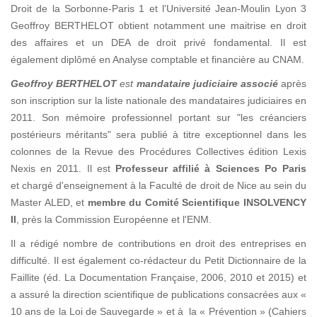
Droit de la Sorbonne-Paris 1 et l'Université Jean-Moulin Lyon 3
Geoffroy BERTHELOT obtient notamment une maitrise en droit
des affaires et un DEA de droit privé fondamental. Il est
également diplômé en Analyse comptable et financière au CNAM.
Geoffroy BERTHELOT
est
mandataire judiciaire associé
après
son inscription sur la liste nationale des mandataires judiciaires en
2011. Son mémoire professionnel portant sur "les créanciers
postérieurs méritants" sera publié à titre exceptionnel dans les
colonnes de la Revue des Procédures Collectives édition Lexis
Nexis en 2011. Il est
Professeur affilié à Sciences Po Paris
et chargé d'enseignement à la Faculté de droit de Nice au sein du
Master ALED, et
membre du Comité Scientifique INSOLVENCY
II
, près la Commission Européenne et l'ENM.
Il a rédigé nombre de contributions en droit des entreprises en
difficulté. Il est également co-rédacteur du Petit Dictionnaire de la
Faillite (éd. La Documentation Française, 2006, 2010 et 2015) et
a assuré la direction scientifique de publications consacrées aux «
10 ans de la Loi de Sauvegarde » et à la « Prévention » (Cahiers