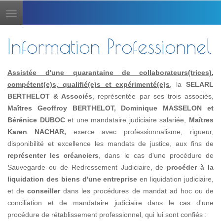
Toggle
navigation
Information Professionnel
Assistée d'une quarantaine de collaborateurs(trices),
compétent(e)s, qualifié(e)s et expérimenté(e)s
, la
SELARL
BERTHELOT & Associés
, représentée par ses trois associés,
Maîtres Geoffroy BERTHELOT, Dominique MASSELON et
Bérénice DUBOC
et une mandataire judiciaire salariée,
Maîtres
Karen NACHAR,
exerce avec professionnalisme, rigueur,
disponibilité et excellence les mandats de justice, aux fins de
représenter les créanciers
, dans le cas d'une procédure de
Sauvegarde ou de Redressement Judiciaire, de
procéder à la
liquidation des biens d'une entreprise
en liquidation judiciaire,
et de
conseiller
dans les procédures de mandat ad hoc ou de
conciliation et de mandataire judiciaire dans le cas d'une
procédure de rétablissement professionnel, qui lui sont confiés :