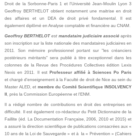
Droit de la Sorbonne-Paris 1 et l'Université Jean-Moulin Lyon 3
Geoffroy BERTHELOT obtient notamment une maitrise en droit
des affaires et un DEA de droit privé fondamental. Il est
également diplômé en Analyse comptable et financière au CNAM.
Geoffroy BERTHELOT
est
mandataire judiciaire associé
après
son inscription sur la liste nationale des mandataires judiciaires en
2011. Son mémoire professionnel portant sur "les créanciers
postérieurs méritants" sera publié à titre exceptionnel dans les
colonnes de la Revue des Procédures Collectives édition Lexis
Nexis en 2011. Il est
Professeur affilié à Sciences Po Paris
et chargé d'enseignement à la Faculté de droit de Nice au sein du
Master ALED, et
membre du Comité Scientifique INSOLVENCY
II
, près la Commission Européenne et l'ENM.
Il a rédigé nombre de contributions en droit des entreprises en
difficulté. Il est également co-rédacteur du Petit Dictionnaire de la
Faillite (éd. La Documentation Française, 2006, 2010 et 2015) et
a assuré la direction scientifique de publications consacrées aux «
10 ans de la Loi de Sauvegarde » et à la « Prévention » (Cahiers