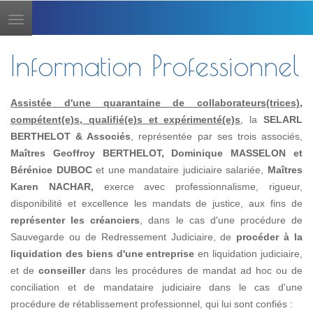
Toggle
navigation
Information Professionnel
Assistée d'une quarantaine de collaborateurs(trices),
compétent(e)s, qualifié(e)s et expérimenté(e)s
, la
SELARL
BERTHELOT & Associés
, représentée par ses trois associés,
Maîtres Geoffroy BERTHELOT, Dominique MASSELON et
Bérénice DUBOC
et une mandataire judiciaire salariée,
Maîtres
Karen NACHAR,
exerce avec professionnalisme, rigueur,
disponibilité et excellence les mandats de justice, aux fins de
représenter les créanciers
, dans le cas d'une procédure de
Sauvegarde ou de Redressement Judiciaire, de
procéder à la
liquidation des biens d'une entreprise
en liquidation judiciaire,
et de
conseiller
dans les procédures de mandat ad hoc ou de
conciliation et de mandataire judiciaire dans le cas d'une
procédure de rétablissement professionnel, qui lui sont confiés :