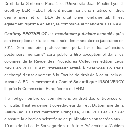
Droit de la Sorbonne-Paris 1 et l'Université Jean-Moulin Lyon 3
Geoffroy BERTHELOT obtient notamment une maitrise en droit
des affaires et un DEA de droit privé fondamental. Il est
également diplômé en Analyse comptable et financière au CNAM.
Geoffroy BERTHELOT
est
mandataire judiciaire associé
après
son inscription sur la liste nationale des mandataires judiciaires en
2011. Son mémoire professionnel portant sur "les créanciers
postérieurs méritants" sera publié à titre exceptionnel dans les
colonnes de la Revue des Procédures Collectives édition Lexis
Nexis en 2011. Il est
Professeur affilié à Sciences Po Paris
et chargé d'enseignement à la Faculté de droit de Nice au sein du
Master ALED, et
membre du Comité Scientifique INSOLVENCY
II
, près la Commission Européenne et l'ENM.
Il a rédigé nombre de contributions en droit des entreprises en
difficulté. Il est également co-rédacteur du Petit Dictionnaire de la
Faillite (éd. La Documentation Française, 2006, 2010 et 2015) et
a assuré la direction scientifique de publications consacrées aux «
10 ans de la Loi de Sauvegarde » et à la « Prévention » (Cahiers