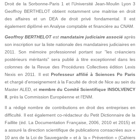
Droit de la Sorbonne-Paris 1 et l'Université Jean-Moulin Lyon 3
Geoffroy BERTHELOT obtient notamment une maitrise en droit
des affaires et un DEA de droit privé fondamental. Il est
également diplômé en Analyse comptable et financière au CNAM.
Geoffroy BERTHELOT
est
mandataire judiciaire associé
après
son inscription sur la liste nationale des mandataires judiciaires en
2011. Son mémoire professionnel portant sur "les créanciers
postérieurs méritants" sera publié à titre exceptionnel dans les
colonnes de la Revue des Procédures Collectives édition Lexis
Nexis en 2011. Il est
Professeur affilié à Sciences Po Paris
et chargé d'enseignement à la Faculté de droit de Nice au sein du
Master ALED, et
membre du Comité Scientifique INSOLVENCY
II
, près la Commission Européenne et l'ENM.
Il a rédigé nombre de contributions en droit des entreprises en
difficulté. Il est également co-rédacteur du Petit Dictionnaire de la
Faillite (éd. La Documentation Française, 2006, 2010 et 2015) et
a assuré la direction scientifique de publications consacrées aux «
10 ans de la Loi de Sauvegarde » et à la « Prévention » (Cahiers