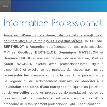
Toggle
navigation
Information Professionnel
Assistée d'une quarantaine de collaborateurs(trices),
compétent(e)s, qualifié(e)s et expérimenté(e)s
, la
SELARL
BERTHELOT & Associés
, représentée par ses trois associés,
Maîtres Geoffroy BERTHELOT, Dominique MASSELON et
Bérénice DUBOC
et une mandataire judiciaire salariée,
Maîtres
Karen NACHAR,
exerce avec professionnalisme, rigueur,
disponibilité et excellence les mandats de justice, aux fins de
représenter les créanciers
, dans le cas d'une procédure de
Sauvegarde ou de Redressement Judiciaire, de
procéder à la
liquidation des biens d'une entreprise
en liquidation judiciaire,
et de
conseiller
dans les procédures de mandat ad hoc ou de
conciliation et de mandataire judiciaire dans le cas d'une
procédure de rétablissement professionnel, qui lui sont confiés :