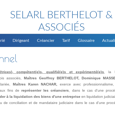
SELARL BERTHELOT &
ASSOCIÉS
rié
Dirigeant
Créancier
Tarif
Glossaire
Actuali
onnel
rices), compétent(e)s, qualifié(e)s et expérimenté(e)s
, la
rois associés,
Maîtres Geoffroy BERTHELOT, Dominique MASS
alariée,
Maîtres Karen NACHAR,
exerce avec professionnalisme, 
, aux fins de
représenter les créanciers
, dans le cas d'une proc
der à la liquidation des biens d'une entreprise
en liquidation judicia
de conciliation et de mandataire judiciaire dans le cas d'une proc