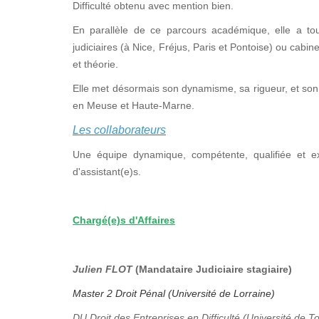
Difficulté obtenu avec mention bien.
En parallèle de ce parcours académique, elle a tou
judiciaires (à Nice, Fréjus, Paris et Pontoise) ou cabi
et théorie.
Elle met désormais son dynamisme, sa rigueur, et son 
en Meuse et Haute-Marne.
Les collaborateurs
Une équipe dynamique, compétente, qualifiée et e
d'assistant(e)s.
Chargé(e)s d'Affaires
Julien FLOT
(Mandataire Judiciaire stagiaire)
Master 2 Droit Pénal (Université de Lorraine)
DU Droit des Entreprises en Difficulté (Université de T