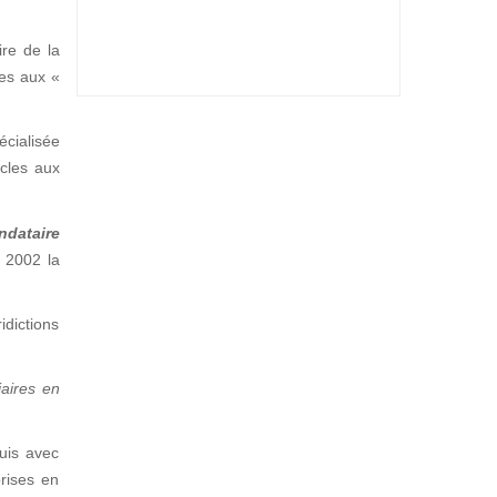
ire de la
ées aux «
écialisée
icles aux
ndataire
s 2002 la
dictions
iaires en
quis avec
prises en