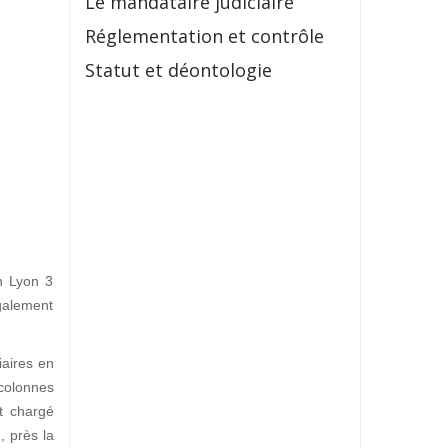
Le mandataire judiciaire
Réglementation et contrôle
Statut et déontologie
in Lyon 3
galement
iaires en
 colonnes
t chargé
I
, près la