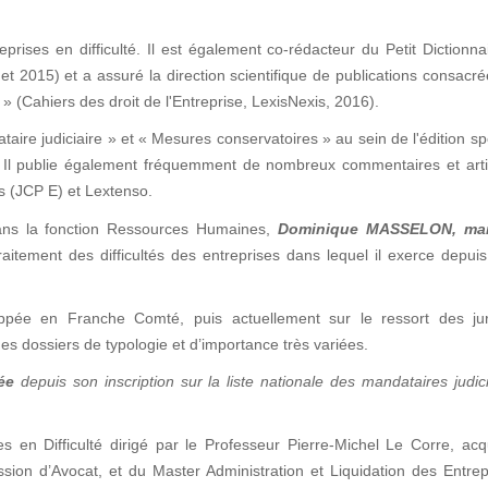
prises en difficulté. Il est également co-rédacteur du Petit Dictionna
et 2015) et a assuré la direction scientifique de publications consacr
» (Cahiers des droit de l'Entreprise, LexisNexis, 2016).
taire judiciaire » et « Mesures conservatoires » au sein de l'édition sp
 ». Il publie également fréquemment de nombreux commentaires et art
is (JCP E) et Lextenso.
ans la fonction Ressources Humaines,
Dominique MASSELON
, ma
aitement des difficultés des entreprises dans lequel il exerce depui
pée en Franche Comté, puis actuellement sur le ressort des juri
es dossiers de typologie et d’importance très variées.
ée
depuis son inscription sur la liste nationale des mandataires judic
es en Difficulté dirigé par le Professeur Pierre-Michel Le Corre, ac
ession d’Avocat, et du Master Administration et Liquidation des Entre