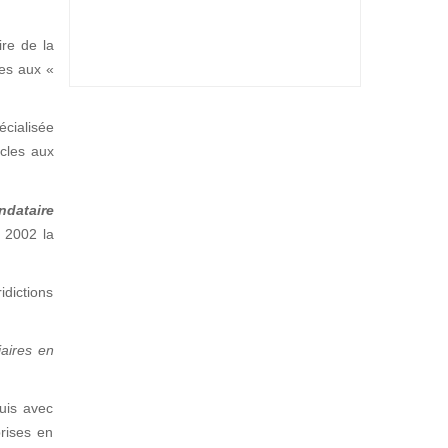
ire de la
ées aux «
écialisée
icles aux
ndataire
s 2002 la
dictions
iaires en
quis avec
prises en