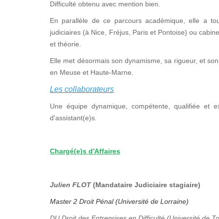
Difficulté obtenu avec mention bien.
En parallèle de ce parcours académique, elle a tou
judiciaires (à Nice, Fréjus, Paris et Pontoise) ou cabi
et théorie.
Elle met désormais son dynamisme, sa rigueur, et son 
en Meuse et Haute-Marne.
Les collaborateurs
Une équipe dynamique, compétente, qualifiée et e
d'assistant(e)s.
Chargé(e)s d'Affaires
Julien FLOT
(Mandataire Judiciaire stagiaire)
Master 2 Droit Pénal (Université de Lorraine)
DU Droit des Entreprises en Difficulté (Université de T