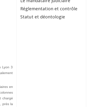
Le mandataire judiciaire
Réglementation et contrôle
Statut et déontologie
in Lyon 3
galement
iaires en
 colonnes
t chargé
I
, près la