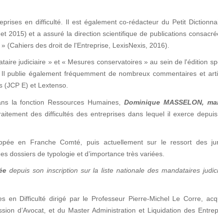
prises en difficulté. Il est également co-rédacteur du Petit Dictionna
et 2015) et a assuré la direction scientifique de publications consacr
» (Cahiers des droit de l'Entreprise, LexisNexis, 2016).
taire judiciaire » et « Mesures conservatoires » au sein de l'édition sp
 ». Il publie également fréquemment de nombreux commentaires et art
is (JCP E) et Lextenso.
ans la fonction Ressources Humaines,
Dominique MASSELON
, ma
aitement des difficultés des entreprises dans lequel il exerce depui
pée en Franche Comté, puis actuellement sur le ressort des juri
es dossiers de typologie et d’importance très variées.
ée
depuis son inscription sur la liste nationale des mandataires judic
es en Difficulté dirigé par le Professeur Pierre-Michel Le Corre, ac
ession d’Avocat, et du Master Administration et Liquidation des Entre