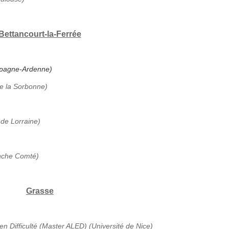
Bettancourt-la-Ferrée
ampagne-Ardenne)
de la Sorbonne)
 de Lorraine)
anche Comté)
Grasse
en Difficulté (Master ALED) (Université de Nice)