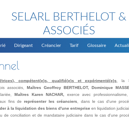
SELARL BERTHELOT &
ASSOCIÉS
rié
Dirigeant
Créancier
Tarif
Glossaire
Actuali
onnel
rices), compétent(e)s, qualifié(e)s et expérimenté(e)s
, la
rois associés,
Maîtres Geoffroy BERTHELOT, Dominique MASS
alariée,
Maîtres Karen NACHAR,
exerce avec professionnalisme, 
, aux fins de
représenter les créanciers
, dans le cas d'une proc
der à la liquidation des biens d'une entreprise
en liquidation judicia
de conciliation et de mandataire judiciaire dans le cas d'une proc