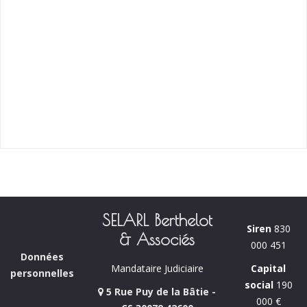
SELARL Berthelot
Siren
830
& Associés
000 451
Données
Capital
Mandataire Judiciaire
personnelles
social
190
5 Rue Puy de la Bâtie -
000 €