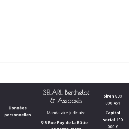
SELARL Berthelot
Siren
830
& Associés
000 451
Données
Capital
Mandataire Judiciaire
personnelles
social
190
5 Rue Puy de la Bâtie -
000 €