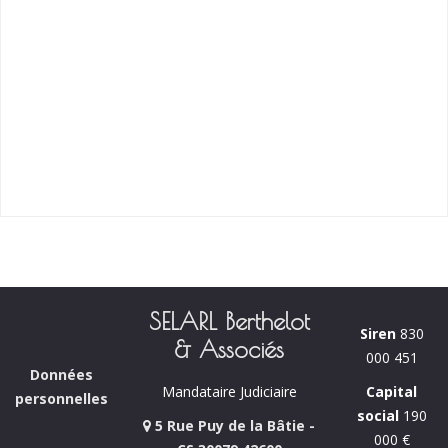
SELARL Berthelot
Siren
830
& Associés
000 451
Données
Capital
Mandataire Judiciaire
personnelles
social
190
5 Rue Puy de la Bâtie -
000 €