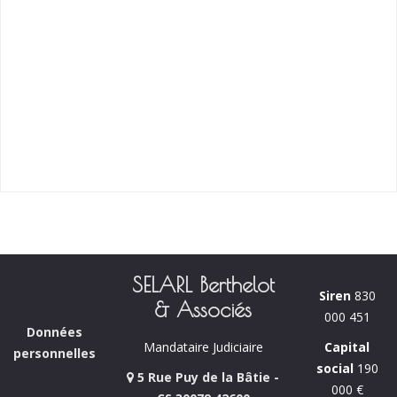
SELARL Berthelot
Siren
830
& Associés
000 451
Données
Capital
Mandataire Judiciaire
personnelles
social
190
5 Rue Puy de la Bâtie -
000 €