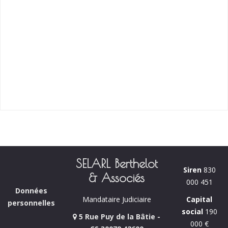
SELARL Berthelot
Siren
830
& Associés
000 451
Données
Capital
Mandataire Judiciaire
personnelles
social
190
5 Rue Puy de la Bâtie -
000 €