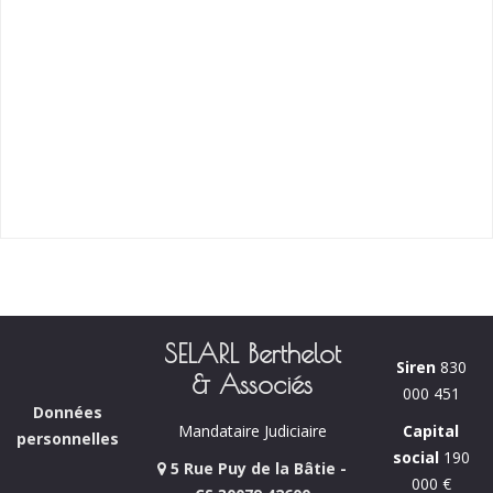
SELARL Berthelot
Siren
830
& Associés
000 451
Données
Capital
Mandataire Judiciaire
personnelles
social
190
5 Rue Puy de la Bâtie -
000 €