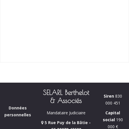
SELARL Berthelot
Siren
830
& Associés
000 451
Données
Capital
Mandataire Judiciaire
personnelles
social
190
5 Rue Puy de la Bâtie -
000 €