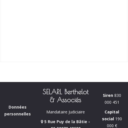
SELARL Berthelot
Siren
830
& Associés
000 451
Données
Capital
Mandataire Judiciaire
personnelles
social
190
5 Rue Puy de la Bâtie -
000 €