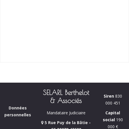
SELARL Berthelot
Siren
830
& Associés
000 451
Données
Capital
Mandataire Judiciaire
personnelles
social
190
5 Rue Puy de la Bâtie -
000 €