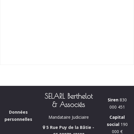
SELARL Berthelot
Siren
830
& Associés
000 451
Données
Capital
Mandataire Judiciaire
personnelles
social
190
5 Rue Puy de la Bâtie -
000 €