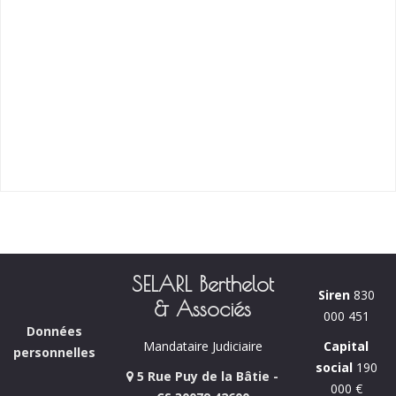
SELARL Berthelot
Siren
830
& Associés
000 451
Données
Capital
Mandataire Judiciaire
personnelles
social
190
5 Rue Puy de la Bâtie -
000 €