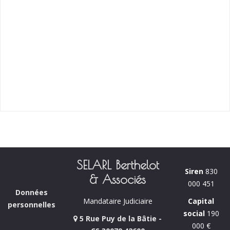
SELARL Berthelot
Siren
830
& Associés
000 451
Données
Capital
Mandataire Judiciaire
personnelles
social
190
5 Rue Puy de la Bâtie -
000 €