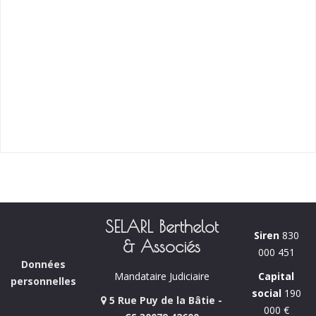
SELARL Berthelot
Siren
830
& Associés
000 451
Données
Capital
Mandataire Judiciaire
personnelles
social
190
5 Rue Puy de la Bâtie -
000 €