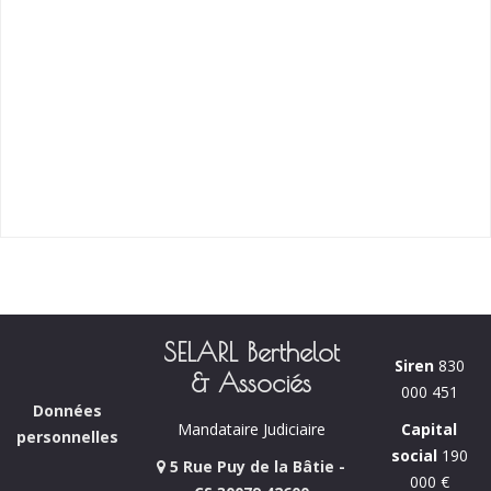
SELARL Berthelot
Siren
830
& Associés
000 451
Données
Capital
Mandataire Judiciaire
personnelles
social
190
5 Rue Puy de la Bâtie -
000 €