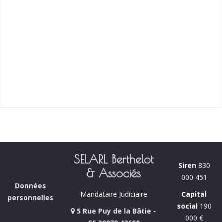
SELARL Berthelot
Siren
830
& Associés
000 451
Données
Capital
Mandataire Judiciaire
personnelles
social
190
5 Rue Puy de la Bâtie -
000 €