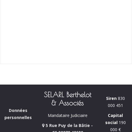
SELARL Berthelot
Siren
830
& Associés
000 451
Données
Capital
Mandataire Judiciaire
personnelles
social
190
5 Rue Puy de la Bâtie -
000 €