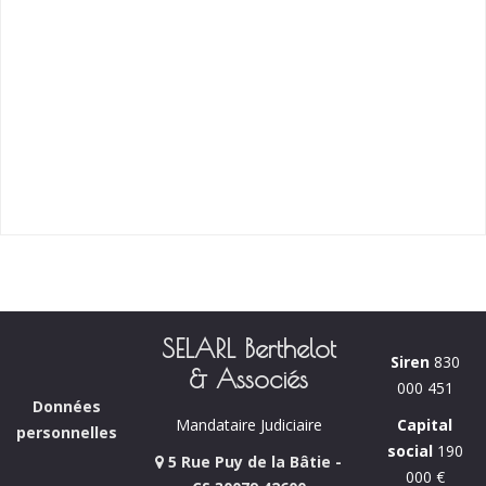
SELARL Berthelot
Siren
830
& Associés
000 451
Données
Capital
Mandataire Judiciaire
personnelles
social
190
5 Rue Puy de la Bâtie -
000 €