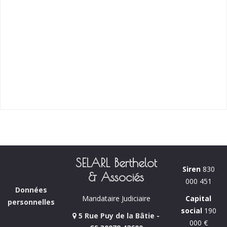
SELARL Berthelot
Siren
830
& Associés
000 451
Données
Capital
Mandataire Judiciaire
personnelles
social
190
5 Rue Puy de la Bâtie -
000 €