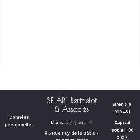
SELARL Berthelot
Siren
830
& Associés
000 451
Données
Capital
Mandataire Judiciaire
personnelles
social
190
5 Rue Puy de la Bâtie -
000 €