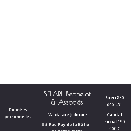
SELARL Berthelot
Siren
830
& Associés
000 451
Données
Capital
Mandataire Judiciaire
personnelles
social
190
5 Rue Puy de la Bâtie -
000 €