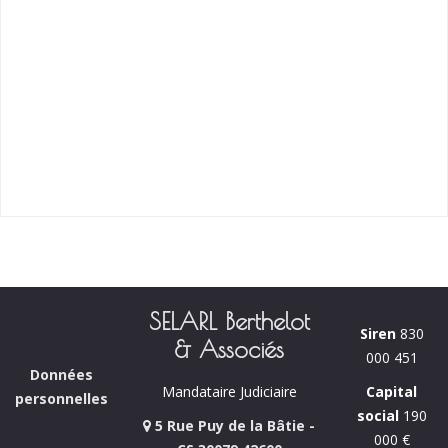
SELARL Berthelot
Siren
830
& Associés
000 451
Données
Capital
Mandataire Judiciaire
personnelles
social
190
5 Rue Puy de la Bâtie -
000 €