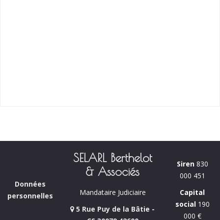
SELARL Berthelot
Siren
830
& Associés
000 451
Données
Capital
Mandataire Judiciaire
personnelles
social
190
5 Rue Puy de la Bâtie -
000 €