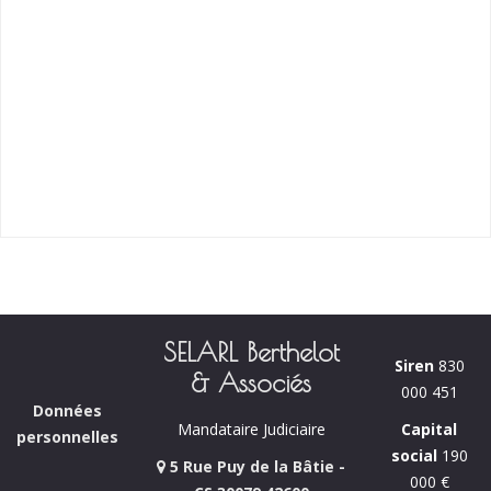
SELARL Berthelot
Siren
830
& Associés
000 451
Données
Capital
Mandataire Judiciaire
personnelles
social
190
5 Rue Puy de la Bâtie -
000 €