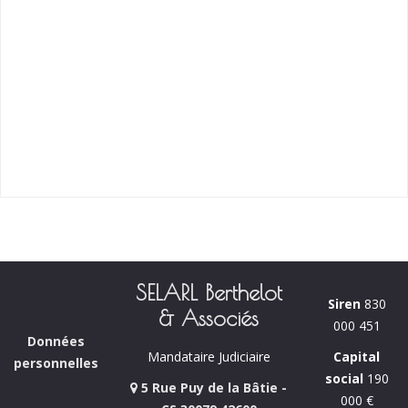
SELARL Berthelot
Siren
830
& Associés
000 451
Données
Capital
Mandataire Judiciaire
personnelles
social
190
5 Rue Puy de la Bâtie -
000 €