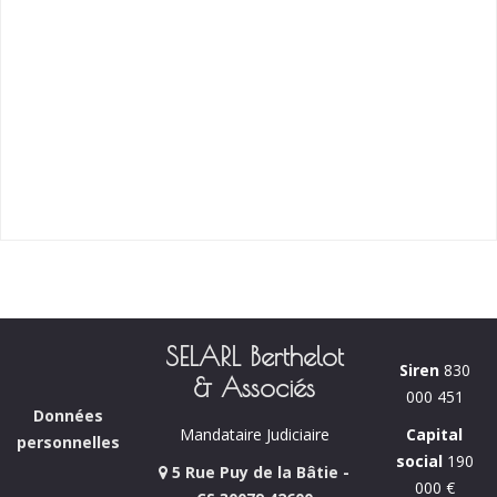
SELARL Berthelot
Siren
830
& Associés
000 451
Données
Capital
Mandataire Judiciaire
personnelles
social
190
5 Rue Puy de la Bâtie -
000 €