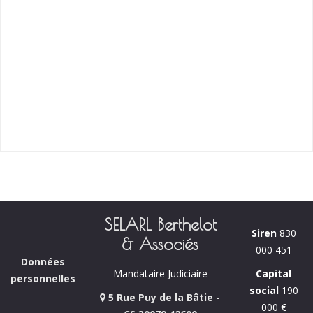
SELARL Berthelot
Siren
830
& Associés
000 451
Données
Capital
Mandataire Judiciaire
personnelles
social
190
5 Rue Puy de la Bâtie -
000 €