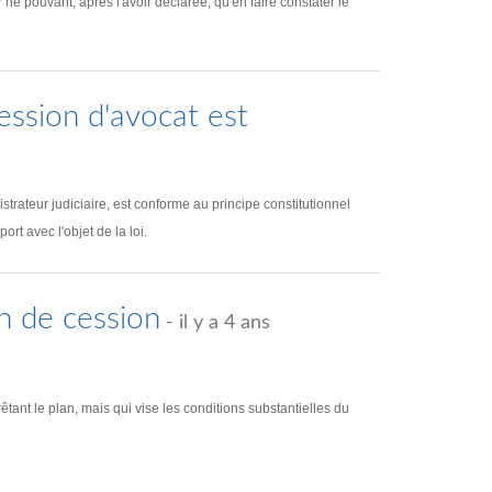
 ne pouvant, après l'avoir déclarée, qu'en faire constater le
fession d'avocat est
istrateur judiciaire, est conforme au principe constitutionnel
ort avec l'objet de la loi.
n de cession
- il y a 4 ans
ant le plan, mais qui vise les conditions substantielles du