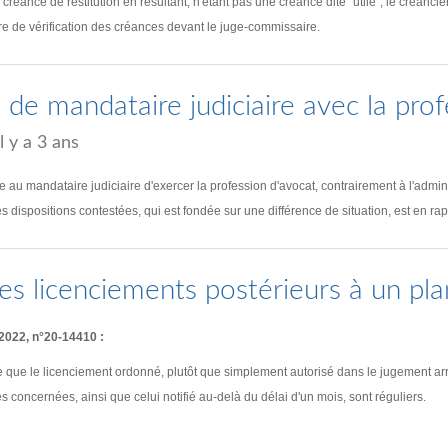
réance de restitution en résultant, n'étant pas une créance dite "utile", le créancier
ure de vérification des créances devant le juge-commissaire.
té de mandataire judiciaire avec la pro
il y a 3 ans
ite au mandataire judiciaire d'exercer la profession d'avocat, contrairement à l'admin
es dispositions contestées, qui est fondée sur une différence de situation, est en rapp
es licenciements postérieurs à un pla
 2022, n°20-14410 :
 que le licenciement ordonné, plutôt que simplement autorisé dans le jugement arrêt
s concernées, ainsi que celui notifié au-delà du délai d'un mois, sont réguliers.