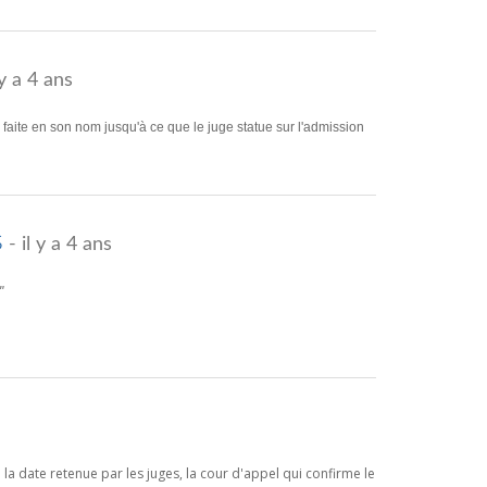
 y a 4 ans
on faite en son nom jusqu'à ce que le juge statue sur l'admission
s
- il y a 4 ans
"
a date retenue par les juges, la cour d'appel qui confirme le