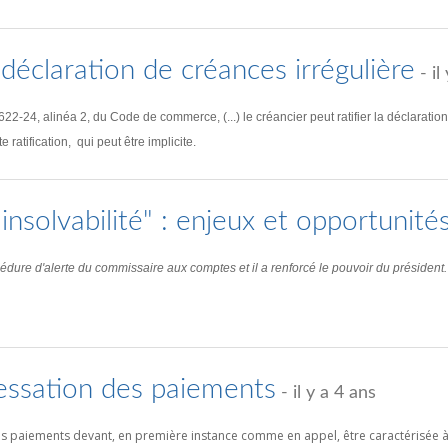
a déclaration de créances irrégulière
- il
. 622-24, alinéa 2, du Code de commerce, (...) le créancier peut ratifier la déclarati
ratification, qui peut être implicite.
 insolvabilité" : enjeux et opportunité
rocédure d'alerte du commissaire aux comptes et il a renforcé le pouvoir du président.
cessation des paiements
- il y a 4 ans
s paiements devant, en première instance comme en appel, être caractérisée à l