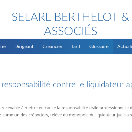
SELARL BERTHELOT &
ASSOCIÉS
rié
Dirigeant
Créancier
Tarif
Glossaire
Actuali
 responsabilité contre le liquidateur a
recevable à mettre en cause la responsabilité civile professionnelle du
age commun des créanciers, relève du monopole du liquidateur judiciair