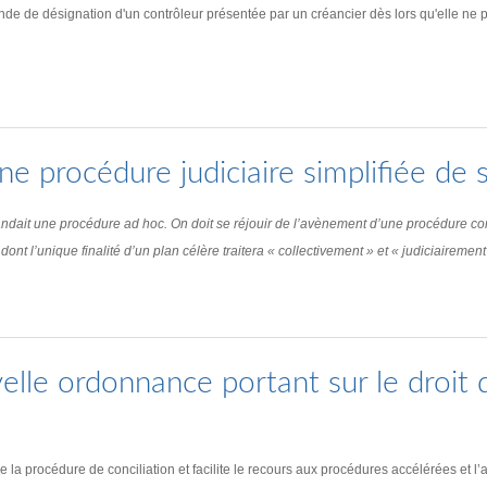
de de désignation d'un contrôleur présentée par un créancier dès lors qu'elle ne para
 procédure judiciaire simplifiée de s
andait une procédure ad hoc. On doit se réjouir de l’avènement d’une procédure co
dont l’unique finalité d’un plan célère traitera « collectivement » et « judiciairemen
le ordonnance portant sur le droit de
 la procédure de conciliation et facilite le recours aux procédures accélérées et