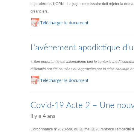
https://lext.so/1rCRNi : Le juge commissaire doit rejeter la deman
créanciers.
Té
lécharger
le document
L’avènement apodictique d’une
«
Son opportunité est axiomatique tant le contexte inédit comm
difficultés ont été causées ou aggravées par la crise sanitaire et 
Té
lécharger
le document
Covid-19 Acte 2 – Une nouvel
il y a 4 ans
L’ordonnance n°2020-596 du 20 mai 2020 renforce l’efficacité de