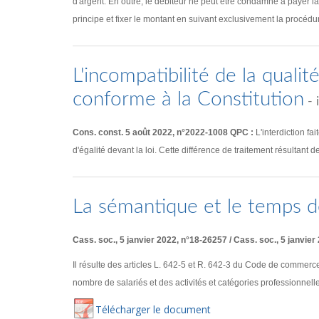
d'argent. En outre, le débiteur ne peut être condamné à payer la c
principe et fixer le montant en suivant exclusivement la procéd
L'incompatibilité de la quali
conforme à la Constitution
- 
Cons. const. 5 août 2022, n°2022-1008 QPC :
L'interdiction fa
d'égalité devant la loi. Cette différence de traitement résultant d
La sémantique et le temps d
Cass. soc., 5 janvier 2022, n°18-26257 / Cass. soc., 5 janvier
Il résulte des articles L. 642-5 et R. 642-3 du Code de commerce
nombre de salariés et des activités et catégories professionnelle
Té
lécharger
le document