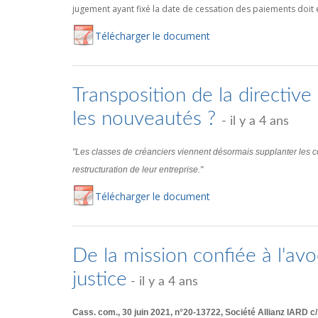
jugement ayant fixé la date de cessation des paiements doit é
Té
lécharger
le document
Transposition de la directive 
les nouveautés ?
- il y a 4 ans
"Les classes de créanciers viennent désormais supplanter les co
restructuration de leur entreprise."
Té
lécharger
le document
De la mission confiée à l'av
justice
- il y a 4 ans
Cass. com., 30 juin 2021, n°20-13722, Société Allianz IARD 