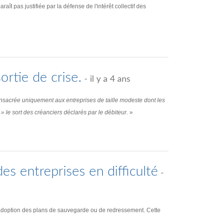
ît pas justifiée par la défense de l'intérêt collectif des
ortie de crise.
- il y a 4 ans
nsacrée uniquement aux entreprises de taille modeste dont les
t » le sort des créanciers déclarés par le débiteur.
»
s entreprises en difficulté
-
 l’adoption des plans de sauvegarde ou de redressement. Cette