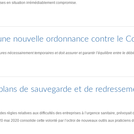
prises en situation irrémédiablement compromise.
: une nouvelle ordonnance contre le C
nécessairement temporaires et doit assurer et garantir l’équilibre entre le débit
plans de sauvegarde et de redressem
règles relatives aux difficultés des entreprises à l’urgence sanitaire, prévoyait d
i 2020 consolide cette volonté par l’octroi de nouveaux outils aux praticiens de l