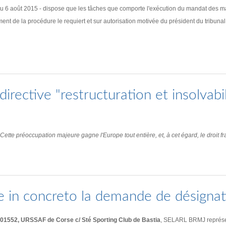
u 6 août 2015 - dispose que les tâches que comporte l'exécution du mandat des man
ent de la procédure le requiert et sur autorisation motivée du président du tribunal
irective "restructuration et insolvabil
tte préoccupation majeure gagne l'Europe tout entière, et, à cet égard, le droit fra
e in concreto la demande de désignat
JC01552, URSSAF de Corse c/ Sté Sporting Club de Bastia
, SELARL BRMJ représent