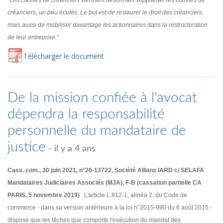
"Les classes de créanciers viennent désormais supplanter les comités de
créanciers, un peu éculés. Le but est de restaurer le droit des créanciers,
mais aussi de mobiliser davantage les actionnaires dans la restructuration
de leur entreprise."
Té
lécharger
le document
De la mission confiée à l'avocat
dépendra la responsabilité
personnelle du mandataire de
justice
- il y a 4 ans
Cass. com., 30 juin 2021, n°20-13722, Société Allianz IARD c/ SELAFA
Mandataires Judiciaires Associés (MJA), F-B (cassation partielle CA
PARIS, 5 novembre 2019)
: L'article L.812-1, alinéa 2, du Code de
commerce - dans sa version antérieure à la loi n°2015-990 du 6 août 2015 -
dispose que les tâches que comporte l'exécution du mandat des