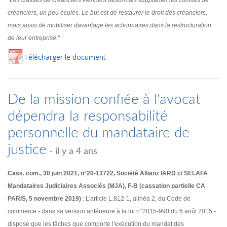
"Les classes de créanciers viennent désormais supplanter les comités de
créanciers, un peu éculés. Le but est de restaurer le droit des créanciers,
mais aussi de mobiliser davantage les actionnaires dans la restructuration
de leur entreprise."
Té
lécharger
le document
De la mission confiée à l'avocat
dépendra la responsabilité
personnelle du mandataire de
justice
- il y a 4 ans
Cass. com., 30 juin 2021, n°20-13722, Société Allianz IARD c/ SELAFA
Mandataires Judiciaires Associés (MJA), F-B (cassation partielle CA
PARIS, 5 novembre 2019)
: L'article L.812-1, alinéa 2, du Code de
commerce - dans sa version antérieure à la loi n°2015-990 du 6 août 2015 -
dispose que les tâches que comporte l'exécution du mandat des