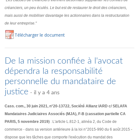
"Les classes de créanciers viennent désormais supplanter les comités de
créanciers, un peu éculés. Le but est de restaurer le droit des créanciers,
mais aussi de mobiliser davantage les actionnaires dans la restructuration
de leur entreprise."
Té
lécharger
le document
De la mission confiée à l'avocat
dépendra la responsabilité
personnelle du mandataire de
justice
- il y a 4 ans
Cass. com., 30 juin 2021, n°20-13722, Société Allianz IARD c/ SELAFA
Mandataires Judiciaires Associés (MJA), F-B (cassation partielle CA
PARIS, 5 novembre 2019)
: L'article L.812-1, alinéa 2, du Code de
commerce - dans sa version antérieure à la loi n°2015-990 du 6 août 2015 -
dispose que les tâches que comporte l'exécution du mandat des