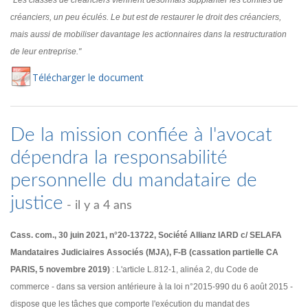
"Les classes de créanciers viennent désormais supplanter les comités de
créanciers, un peu éculés. Le but est de restaurer le droit des créanciers,
mais aussi de mobiliser davantage les actionnaires dans la restructuration
de leur entreprise."
Té
lécharger
le document
De la mission confiée à l'avocat
dépendra la responsabilité
personnelle du mandataire de
justice
- il y a 4 ans
Cass. com., 30 juin 2021, n°20-13722, Société Allianz IARD c/ SELAFA
Mandataires Judiciaires Associés (MJA), F-B (cassation partielle CA
PARIS, 5 novembre 2019)
: L'article L.812-1, alinéa 2, du Code de
commerce - dans sa version antérieure à la loi n°2015-990 du 6 août 2015 -
dispose que les tâches que comporte l'exécution du mandat des