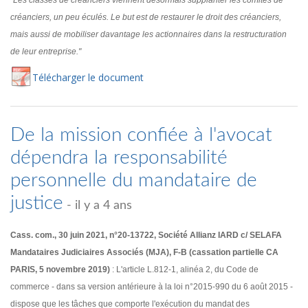
"Les classes de créanciers viennent désormais supplanter les comités de
créanciers, un peu éculés. Le but est de restaurer le droit des créanciers,
mais aussi de mobiliser davantage les actionnaires dans la restructuration
de leur entreprise."
Té
lécharger
le document
De la mission confiée à l'avocat
dépendra la responsabilité
personnelle du mandataire de
justice
- il y a 4 ans
Cass. com., 30 juin 2021, n°20-13722, Société Allianz IARD c/ SELAFA
Mandataires Judiciaires Associés (MJA), F-B (cassation partielle CA
PARIS, 5 novembre 2019)
: L'article L.812-1, alinéa 2, du Code de
commerce - dans sa version antérieure à la loi n°2015-990 du 6 août 2015 -
dispose que les tâches que comporte l'exécution du mandat des