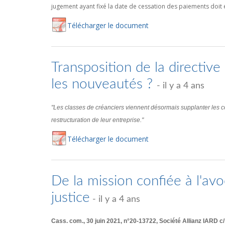
jugement ayant fixé la date de cessation des paiements doit é
Té
lécharger
le document
Transposition de la directive 
les nouveautés ?
- il y a 4 ans
"Les classes de créanciers viennent désormais supplanter les co
restructuration de leur entreprise."
Té
lécharger
le document
De la mission confiée à l'av
justice
- il y a 4 ans
Cass. com., 30 juin 2021, n°20-13722, Société Allianz IARD 