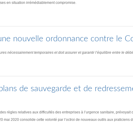
prises en situation irrémédiablement compromise.
: une nouvelle ordonnance contre le C
nécessairement temporaires et doit assurer et garantir l’équilibre entre le débit
plans de sauvegarde et de redressem
règles relatives aux difficultés des entreprises à l’urgence sanitaire, prévoyait d
i 2020 consolide cette volonté par l’octroi de nouveaux outils aux praticiens de l