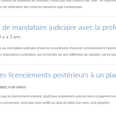
réance de restitution en résultant, n'étant pas une créance dite "utile", le créancier
ure de vérification des créances devant le juge-commissaire.
té de mandataire judiciaire avec la pro
il y a 3 ans
ite au mandataire judiciaire d'exercer la profession d'avocat, contrairement à l'admin
es dispositions contestées, qui est fondée sur une différence de situation, est en rapp
es licenciements postérieurs à un pla
 2022, n°20-14410 :
 que le licenciement ordonné, plutôt que simplement autorisé dans le jugement arrêt
s concernées, ainsi que celui notifié au-delà du délai d'un mois, sont réguliers.