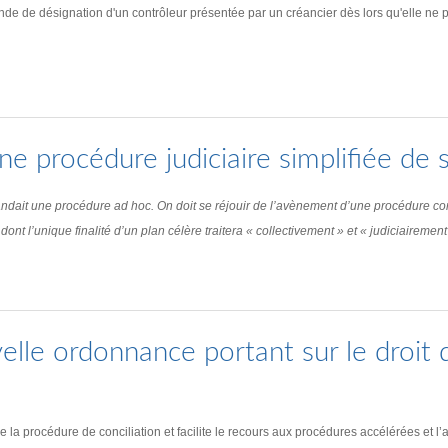
de de désignation d'un contrôleur présentée par un créancier dès lors qu'elle ne para
 procédure judiciaire simplifiée de s
andait une procédure ad hoc. On doit se réjouir de l’avènement d’une procédure co
dont l’unique finalité d’un plan célère traitera « collectivement » et « judiciairemen
le ordonnance portant sur le droit de
 la procédure de conciliation et facilite le recours aux procédures accélérées et