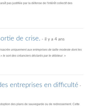
ît pas justifiée par la défense de l'intérêt collectif des
ortie de crise.
- il y a 4 ans
nsacrée uniquement aux entreprises de taille modeste dont les
t » le sort des créanciers déclarés par le débiteur.
»
s entreprises en difficulté
-
 l’adoption des plans de sauvegarde ou de redressement. Cette