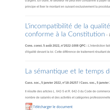
d'argent. En outre, le débiteur ne peut être condamné à payer la c
principe et fixer le montant en suivant exclusivement la procéd
L'incompatibilité de la quali
conforme à la Constitution
- 
Cons. const. 5 août 2022, n°2022-1008 QPC :
L'interdiction fa
d'égalité devant la loi. Cette différence de traitement résultant d
La sémantique et le temps d
Cass. soc., 5 janvier 2022, n°18-26257 / Cass. soc., 5 janvier
Il résulte des articles L. 642-5 et R. 642-3 du Code de commerce
nombre de salariés et des activités et catégories professionnelle
Té
lécharger
le document