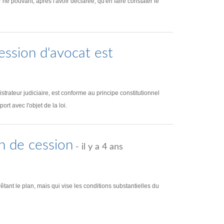
 ne pouvant, après l'avoir déclarée, qu'en faire constater le
fession d'avocat est
istrateur judiciaire, est conforme au principe constitutionnel
ort avec l'objet de la loi.
n de cession
- il y a 4 ans
ant le plan, mais qui vise les conditions substantielles du