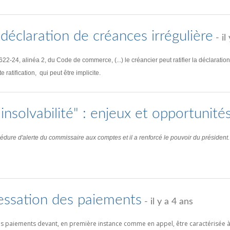
a déclaration de créances irrégulière
- il
. 622-24, alinéa 2, du Code de commerce, (...) le créancier peut ratifier la déclarati
ratification, qui peut être implicite.
 insolvabilité" : enjeux et opportunité
rocédure d'alerte du commissaire aux comptes et il a renforcé le pouvoir du président.
cessation des paiements
- il y a 4 ans
s paiements devant, en première instance comme en appel, être caractérisée à l