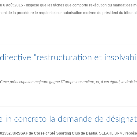
u 6 août 2015 - dispose que les tâches que comporte l'exécution du mandat des man
ent de la procédure le requiert et sur autorisation motivée du président du tribunal
irective "restructuration et insolvabil
tte préoccupation majeure gagne l'Europe tout entière, et, à cet égard, le droit fra
e in concreto la demande de désignat
JC01552, URSSAF de Corse c/ Sté Sporting Club de Bastia
, SELARL BRMJ représent