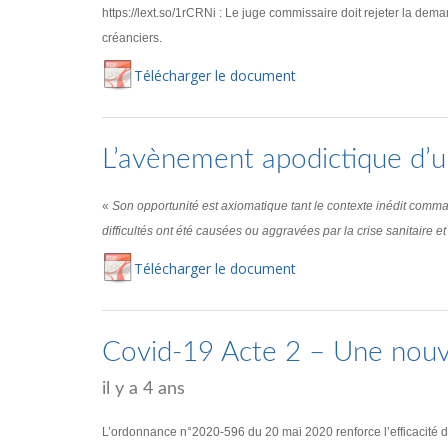
https://lext.so/1rCRNi : Le juge commissaire doit rejeter la deman
créanciers.
Té
lécharger
le document
L’avènement apodictique d’une
«
Son opportunité est axiomatique tant le contexte inédit comm
difficultés ont été causées ou aggravées par la crise sanitaire et 
Té
lécharger
le document
Covid-19 Acte 2 – Une nouvel
il y a 4 ans
L’ordonnance n°2020-596 du 20 mai 2020 renforce l’efficacité de