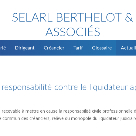
SELARL BERTHELOT &
ASSOCIÉS
rié
Dirigeant
Créancier
Tarif
Glossaire
Actuali
 responsabilité contre le liquidateur a
recevable à mettre en cause la responsabilité civile professionnelle du
age commun des créanciers, relève du monopole du liquidateur judiciair