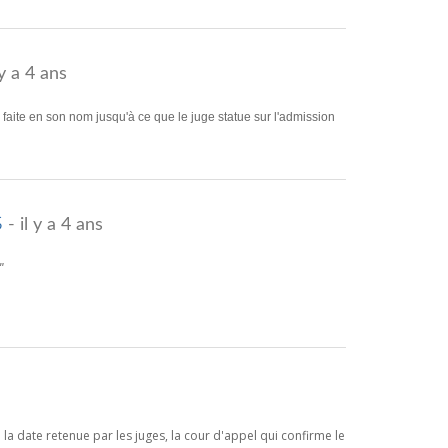
 y a 4 ans
on faite en son nom jusqu'à ce que le juge statue sur l'admission
s
- il y a 4 ans
"
a date retenue par les juges, la cour d'appel qui confirme le