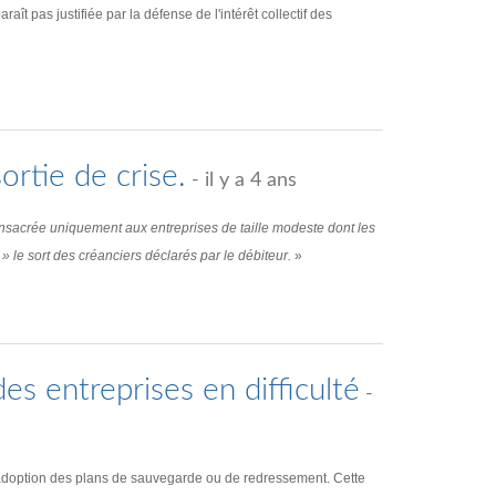
ît pas justifiée par la défense de l'intérêt collectif des
ortie de crise.
- il y a 4 ans
nsacrée uniquement aux entreprises de taille modeste dont les
t » le sort des créanciers déclarés par le débiteur.
»
s entreprises en difficulté
-
 l’adoption des plans de sauvegarde ou de redressement. Cette