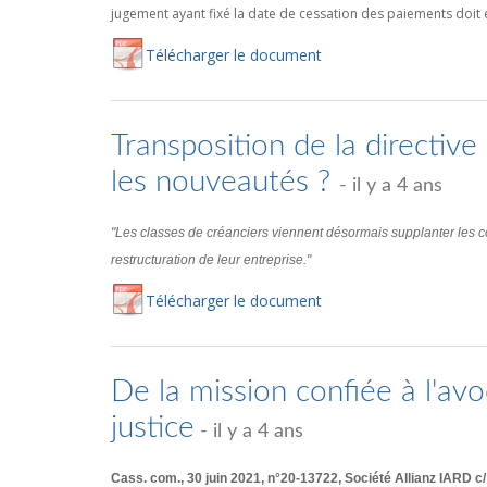
jugement ayant fixé la date de cessation des paiements doit é
Té
lécharger
le document
Transposition de la directive 
les nouveautés ?
- il y a 4 ans
"Les classes de créanciers viennent désormais supplanter les co
restructuration de leur entreprise."
Té
lécharger
le document
De la mission confiée à l'av
justice
- il y a 4 ans
Cass. com., 30 juin 2021, n°20-13722, Société Allianz IARD 