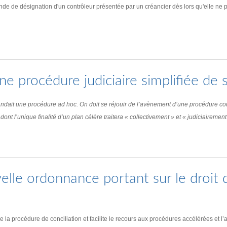
de de désignation d'un contrôleur présentée par un créancier dès lors qu'elle ne para
 procédure judiciaire simplifiée de s
andait une procédure ad hoc. On doit se réjouir de l’avènement d’une procédure co
dont l’unique finalité d’un plan célère traitera « collectivement » et « judiciairemen
le ordonnance portant sur le droit de
 la procédure de conciliation et facilite le recours aux procédures accélérées et