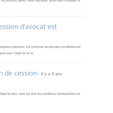
 ne pouvant, après l'avoir déclarée, qu'en faire constater le
fession d'avocat est
istrateur judiciaire, est conforme au principe constitutionnel
ort avec l'objet de la loi.
n de cession
- il y a 4 ans
ant le plan, mais qui vise les conditions substantielles du