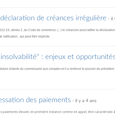
a déclaration de créances irrégulière
- il
. 622-24, alinéa 2, du Code de commerce, (...) le créancier peut ratifier la déclarati
ratification, qui peut être implicite.
 insolvabilité" : enjeux et opportunité
rocédure d'alerte du commissaire aux comptes et il a renforcé le pouvoir du président.
cessation des paiements
- il y a 4 ans
s paiements devant, en première instance comme en appel, être caractérisée à l