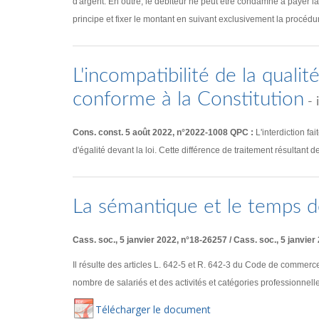
d'argent. En outre, le débiteur ne peut être condamné à payer la c
principe et fixer le montant en suivant exclusivement la procéd
L'incompatibilité de la quali
conforme à la Constitution
- 
Cons. const. 5 août 2022, n°2022-1008 QPC :
L'interdiction fa
d'égalité devant la loi. Cette différence de traitement résultant d
La sémantique et le temps d
Cass. soc., 5 janvier 2022, n°18-26257 / Cass. soc., 5 janvier
Il résulte des articles L. 642-5 et R. 642-3 du Code de commerce
nombre de salariés et des activités et catégories professionnelle
Té
lécharger
le document