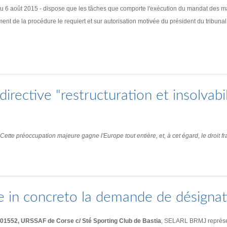
u 6 août 2015 - dispose que les tâches que comporte l'exécution du mandat des man
ent de la procédure le requiert et sur autorisation motivée du président du tribunal
irective "restructuration et insolvabil
tte préoccupation majeure gagne l'Europe tout entière, et, à cet égard, le droit fra
e in concreto la demande de désignat
JC01552, URSSAF de Corse c/ Sté Sporting Club de Bastia
, SELARL BRMJ représent