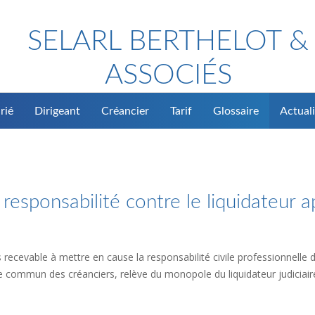
SELARL BERTHELOT &
ASSOCIÉS
rié
Dirigeant
Créancier
Tarif
Glossaire
Actuali
 responsabilité contre le liquidateur a
recevable à mettre en cause la responsabilité civile professionnelle du
age commun des créanciers, relève du monopole du liquidateur judiciair