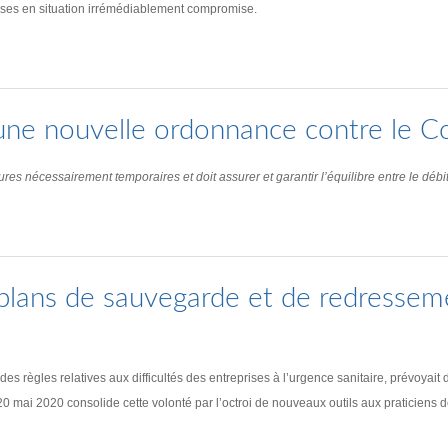
prises en situation irrémédiablement compromise.
: une nouvelle ordonnance contre le C
nécessairement temporaires et doit assurer et garantir l’équilibre entre le débit
plans de sauvegarde et de redressem
règles relatives aux difficultés des entreprises à l’urgence sanitaire, prévoyait d
i 2020 consolide cette volonté par l’octroi de nouveaux outils aux praticiens de l