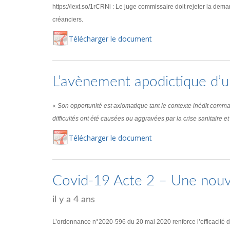
https://lext.so/1rCRNi : Le juge commissaire doit rejeter la deman
créanciers.
Té
lécharger
le document
L’avènement apodictique d’une
«
Son opportunité est axiomatique tant le contexte inédit comm
difficultés ont été causées ou aggravées par la crise sanitaire et 
Té
lécharger
le document
Covid-19 Acte 2 – Une nouvel
il y a 4 ans
L’ordonnance n°2020-596 du 20 mai 2020 renforce l’efficacité de