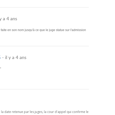
 y a 4 ans
on faite en son nom jusqu'à ce que le juge statue sur l'admission
s
- il y a 4 ans
"
a date retenue par les juges, la cour d'appel qui confirme le