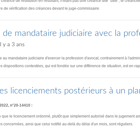
réance de restitution en résultant, n'étant pas une créance dite "utile", le créancier
ure de vérification des créances devant le juge-commissaire.
té de mandataire judiciaire avec la pro
il y a 3 ans
ite au mandataire judiciaire d'exercer la profession d'avocat, contrairement à l'admin
es dispositions contestées, qui est fondée sur une différence de situation, est en rapp
es licenciements postérieurs à un pla
 2022, n°20-14410 :
 que le licenciement ordonné, plutôt que simplement autorisé dans le jugement arrêt
s concernées, ainsi que celui notifié au-delà du délai d'un mois, sont réguliers.