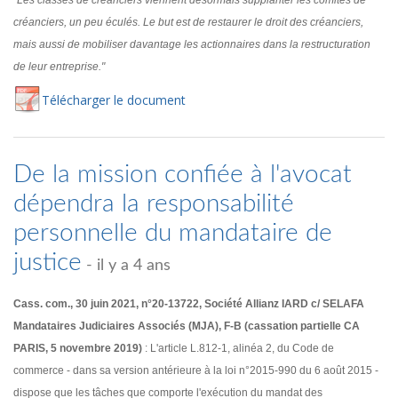
"Les classes de créanciers viennent désormais supplanter les comités de
créanciers, un peu éculés. Le but est de restaurer le droit des créanciers,
mais aussi de mobiliser davantage les actionnaires dans la restructuration
de leur entreprise."
Té
lécharger
le document
De la mission confiée à l'avocat
dépendra la responsabilité
personnelle du mandataire de
justice
- il y a 4 ans
Cass. com., 30 juin 2021, n°20-13722, Société Allianz IARD c/ SELAFA
Mandataires Judiciaires Associés (MJA), F-B (cassation partielle CA
PARIS, 5 novembre 2019)
: L'article L.812-1, alinéa 2, du Code de
commerce - dans sa version antérieure à la loi n°2015-990 du 6 août 2015 -
dispose que les tâches que comporte l'exécution du mandat des