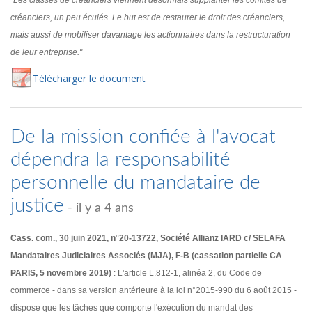
"Les classes de créanciers viennent désormais supplanter les comités de
créanciers, un peu éculés. Le but est de restaurer le droit des créanciers,
mais aussi de mobiliser davantage les actionnaires dans la restructuration
de leur entreprise."
Té
lécharger
le document
De la mission confiée à l'avocat
dépendra la responsabilité
personnelle du mandataire de
justice
- il y a 4 ans
Cass. com., 30 juin 2021, n°20-13722, Société Allianz IARD c/ SELAFA
Mandataires Judiciaires Associés (MJA), F-B (cassation partielle CA
PARIS, 5 novembre 2019)
: L'article L.812-1, alinéa 2, du Code de
commerce - dans sa version antérieure à la loi n°2015-990 du 6 août 2015 -
dispose que les tâches que comporte l'exécution du mandat des